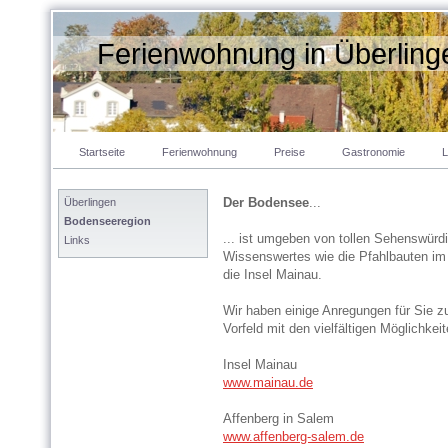
Ferienwohnung in Überlin
Startseite
Ferienwohnung
Preise
Gastronomie
L
Der Bodensee
...
Überlingen
Bodenseeregion
... ist umgeben von tollen Sehenswürdi
Links
Wissenswertes wie die Pfahlbauten im 
die Insel Mainau.
Wir haben einige Anregungen für Sie z
Vorfeld mit den vielfältigen Möglichke
Insel Mainau
www.mainau.de
Affenberg in Salem
www.affenberg-salem.de